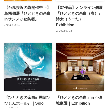
【台風接近の為開催中止】
【37作品】オンライン個展
鳥栖個展『ひとときの余白
『ひとときの余白（春）』
inサンメッセ鳥栖』
詩太（うーた）｜
Exhibition
2022-09-15
2022-07-15
『ひとときの余白in黒崎ひ
『ひとときの余白』in 小倉
びしんホール』｜Solo
城庭園｜Exhibition