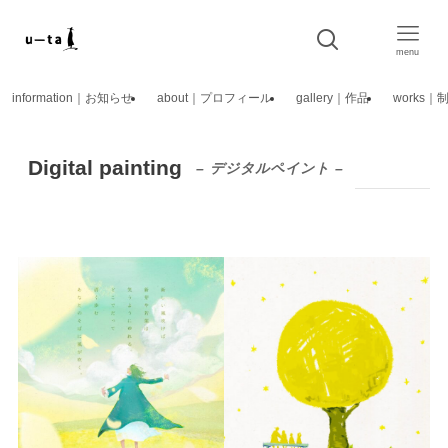
menu
information｜お知らせ
about｜プロフィール
gallery｜作品
works
Digital painting
– デジタルペイント –