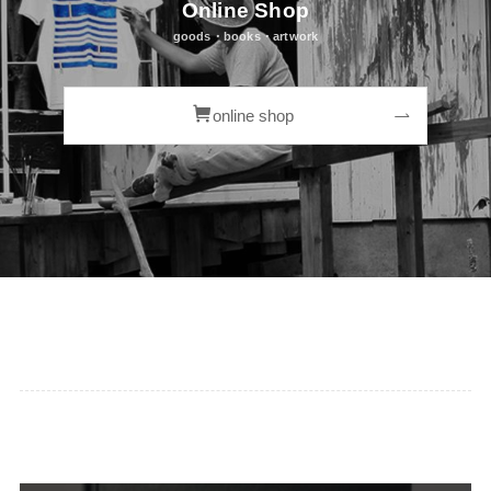
Online Shop
goods・books・artwork
online shop
詩