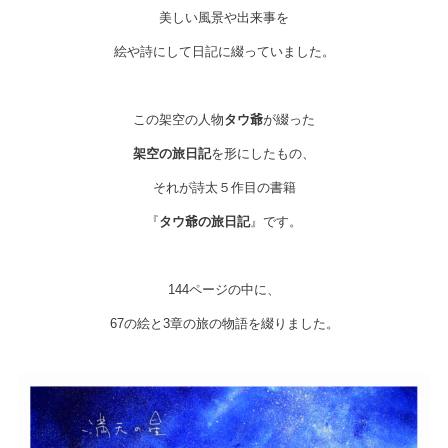
美しい風景や出来事を
絵や詩にして日記に綴っていました。
この架空の人物
タウ爺
が綴った
架空の旅日記
を形にしたもの、
それが詩太５作目の書籍
『
タウ爺の旅日記
』です。
144ページの中に、
67の絵と3章の旅の物語を綴りました。