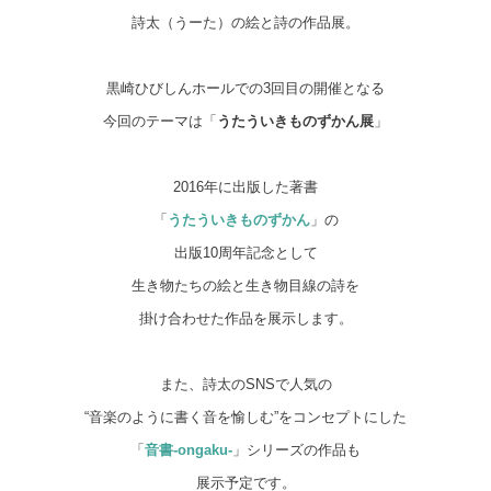
詩太（うーた）の絵と詩の作品展。
黒崎ひびしんホールでの3回目の開催となる
今回のテーマは「
うたういきものずかん展
」
2016年に出版した著書
「
うたういきものずかん
」の
出版10周年記念として
生き物たちの絵と生き物目線の詩を
掛け合わせた作品を展示します。
また、詩太のSNSで人気の
“音楽のように書く音を愉しむ”をコンセプトにした
「
音書-ongaku-
」シリーズの作品も
展示予定です。